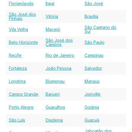
Florianópolis
Itajaí
São José
São José dos
Vitória
Brasília
Pinhais
São Caetano do
Vila Velha
Maceió
Sul
São José dos
Belo Horizonte
São Paulo
Campos
Recife
Rio de Janeiro
Campinas
Fortaleza
João Pessoa
Salvador
Londrina
Blumenau
Manaus
Campo Grande
Barueri
Joinville
Porto Alegre
Guarulhos
Goiânia
São Luís
Diadema
Guarujá
Jaboatão dos