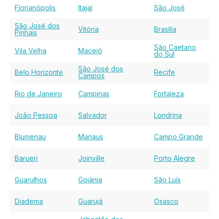
Florianópolis
Itajaí
São José
São José dos
Vitória
Brasília
Pinhais
São Caetano
Vila Velha
Maceió
do Sul
São José dos
Belo Horizonte
Recife
Campos
Rio de Janeiro
Campinas
Fortaleza
João Pessoa
Salvador
Londrina
Blumenau
Manaus
Campo Grande
Barueri
Joinville
Porto Alegre
Guarulhos
Goiânia
São Luís
Diadema
Guarujá
Osasco