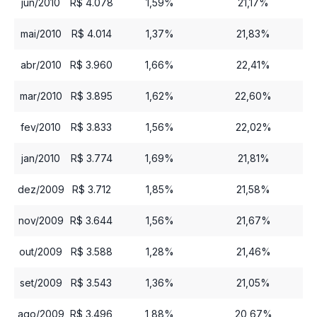
jun/2010
R$ 4.078
1,59%
21,17%
mai/2010
R$ 4.014
1,37%
21,83%
abr/2010
R$ 3.960
1,66%
22,41%
mar/2010
R$ 3.895
1,62%
22,60%
fev/2010
R$ 3.833
1,56%
22,02%
jan/2010
R$ 3.774
1,69%
21,81%
dez/2009
R$ 3.712
1,85%
21,58%
nov/2009
R$ 3.644
1,56%
21,67%
out/2009
R$ 3.588
1,28%
21,46%
set/2009
R$ 3.543
1,36%
21,05%
ago/2009
R$ 3.496
1,88%
20,67%