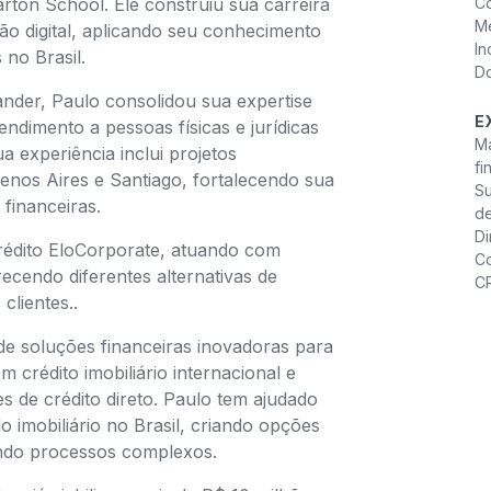
rton School. Ele construiu sua carreira
Co
Me
ão digital, aplicando seu conhecimento
In
 no Brasil.
D
nder, Paulo consolidou sua expertise
E
endimento a pessoas físicas e jurídicas
Ma
a experiência inclui projetos
fi
enos Aires e Santiago, fortalecendo sua
Su
financeiras.
d
Di
rédito EloCorporate, atuando com
C
ecendo diferentes alternativas de
C
clientes..
de soluções financeiras inovadoras para
 crédito imobiliário internacional e
es de crédito direto. Paulo tem ajudado
o imobiliário no Brasil, criando opções
ando processos complexos.