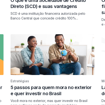
O que é uma Sociedade de Crédito
O
Direto (SCD) e suas vantagens
f
s
SCD é uma instituição financeira autorizada pelo
Banco Central que concede crédito 100%...
De
e 
Estratégias
Me
r
5 passos para quem mora no exterior
L
e quer investir no Brasil
d
o
Você mora no exterior, mas quer investir no Brasil
De