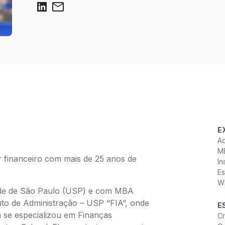
E
Ad
MB
 financeiro com mais de 25 anos de
In
Es
W
ade de São Paulo (USP) e com MBA
uto de Administração – USP “FIA”, onde
E
 se especializou em Finanças
Cr