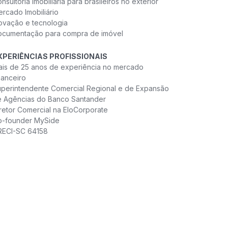
nsultoria imobiliária para brasileiros no exterior
rcado Imobiliário
ovação e tecnologia
ocumentação para compra de imóvel
XPERIÊNCIAS PROFISSIONAIS
is de 25 anos de experiência no mercado
nanceiro
perintendente Comercial Regional e de Expansão
e Agências do Banco Santander
retor Comercial na EloCorporate
o-founder MySide
RECI-SC 64158