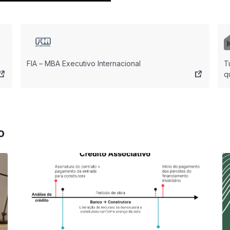
FIA – MBA Executivo Internacional
T
q
L
o